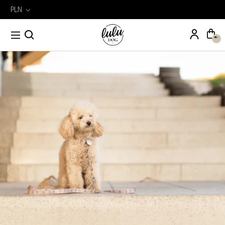
PLN
Wyszukiwarka
Szukaj
produktów