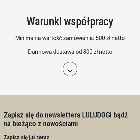
Warunki współpracy
Minimalna wartość zamówienia: 500 zł netto
Darmowa dostawa od 800 zł netto
Wysyłka: kurier InPost
Płatność – przelew 7/14 dni, przedpłata na podstawie
proformy
Czas realizacji: 7 dni roboczych
Zapisz się do newslettera LULUDOG
i bądź
na bieżąco z nowościami
Zapisz się już teraz!