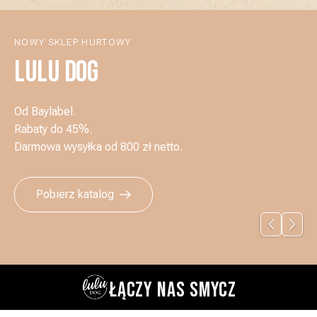
NOWY SKLEP HURTOWY
LULU DOG
Od Baylabel.
Rabaty do 45%.
Darmowa wysyłka od 800 zł netto.
Pobierz katalog
ŁĄCZY NAS SMYCZ