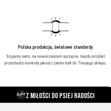
Zaufały nam już setki sklepów
Działamy od 2018 roku i stale się rozwijamy. Oferujemy
.
indywidualne podejście, rabaty hurtowe i szybka realizacje
zamówień.
Z MIŁOŚCI DO PSIEJ RADOŚCI