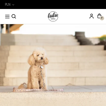
PLN
Wyszukiwarka
Szukaj
produktów