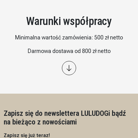
Warunki współpracy
Minimalna wartość zamówienia: 500 zł netto
Darmowa dostawa od 800 zł netto
Wysyłka: kurier InPost
Płatność – przelew 7/14 dni, przedpłata na podstawie
proformy
Czas realizacji: 7 dni roboczych
Zapisz się do newslettera LULUDOG
i bądź
na bieżąco z nowościami
Zapisz się już teraz!