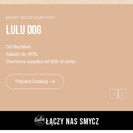
NOWY SKLEP HURTOWY
LULU DOG
Od Baylabel.
Rabaty do 45%.
Darmowa wysyłka od 800 zł netto.
Pobierz katalog
ŁĄCZY NAS SMYCZ