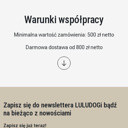
Warunki współpracy
Minimalna wartość zamówienia: 500 zł netto
Darmowa dostawa od 800 zł netto
Wysyłka: kurier InPost
Płatność – przelew 7/14 dni, przedpłata na podstawie
proformy
Czas realizacji: 7 dni roboczych
Zapisz się do newslettera LULUDOG
i bądź
na bieżąco z nowościami
Zapisz się już teraz!