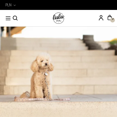
PLN
Wyszukiwarka
Szukaj
produktów