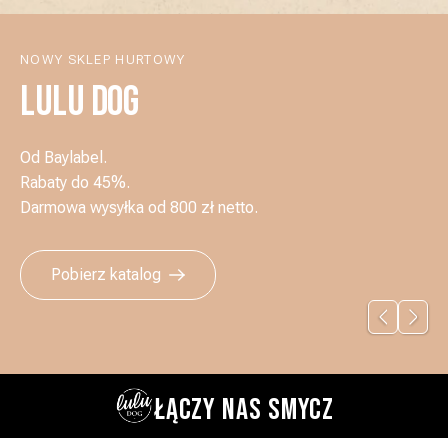
NOWY SKLEP HURTOWY
LULU DOG
Od Baylabel.
Rabaty do 45%.
Darmowa wysyłka od 800 zł netto.
Pobierz katalog
ŁĄCZY NAS SMYCZ