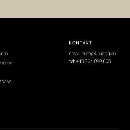
KONTAKT
onto
email: hurt@luludog.eu
tel: +48 724 890 008
łpracy
atności