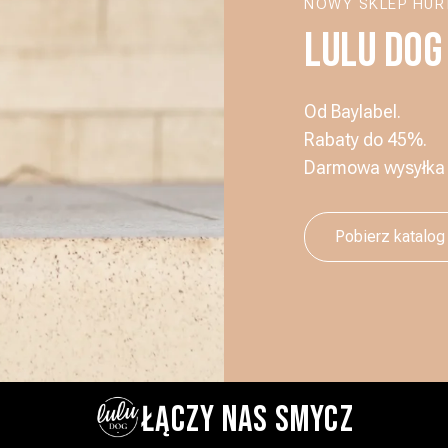
NOWY SKLEP HU
LULU DOG
Od Baylabel.
Rabaty do 45%.
Darmowa wysyłka o
Pobierz katalog
ŁĄCZY NAS SMYCZ