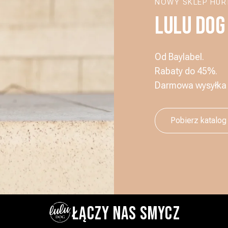
NOWY SKLEP HU
LULU DOG
Od Baylabel.
Rabaty do 45%.
Darmowa wysyłka o
Pobierz katalog
ŁĄCZY NAS SMYCZ