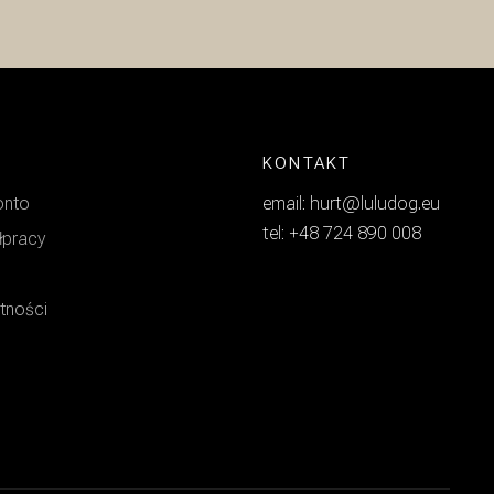
KONTAKT
onto
email: hurt@luludog.eu
tel: +48 724 890 008
łpracy
atności