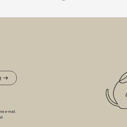
atność – przelew 7/14 dni, przedpłata na podstawie profo
Czas realizacji: 7 dni roboczych
ę
es e-mail.
il.