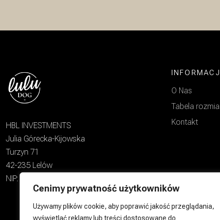
INFORMAC
O Nas
Tabela rozmi
Kontakt
HBL INVESTMENTS
Julia Górecka-Kijowska
Turzyn 71
42-235 Lelów
NIP: 6462972634
Cenimy prywatność użytkowników
Używamy plików cookie, aby poprawić jakość przeglądania,
wyświetlać reklamy lub treści dostosowane do