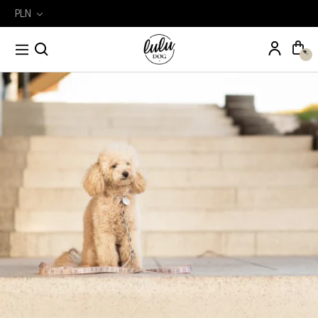
PLN
Wyszukiwarka
Szukaj
produktów