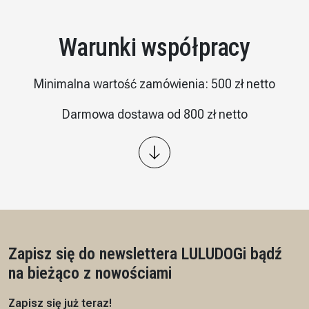
Warunki współpracy
Minimalna wartość zamówienia: 500 zł netto
Darmowa dostawa od 800 zł netto
Wysyłka: kurier InPost
Płatność – przelew 7/14 dni, przedpłata na podstawie
proformy
Czas realizacji: 7 dni roboczych
Zapisz się do newslettera LULUDOG
i bądź
na bieżąco z nowościami
Zapisz się już teraz!