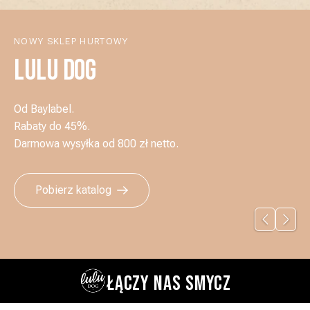
NOWY SKLEP HURTOWY
LULU DOG
Od Baylabel.
Rabaty do 45%.
Darmowa wysyłka od 800 zł netto.
Pobierz katalog
ŁĄCZY NAS SMYCZ