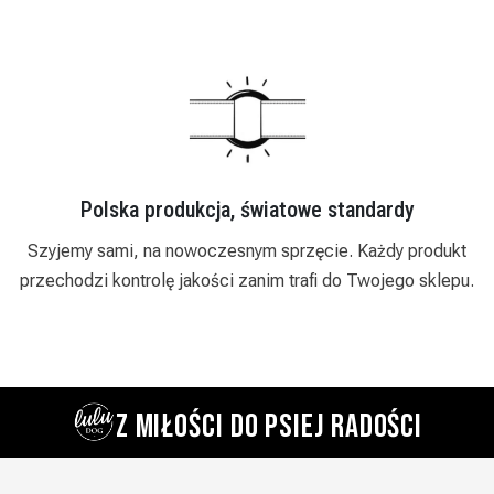
Zaufały nam już setki sklepów
t
Działamy od 2018 roku i stale się rozwijamy. Oferujemy
u.
indywidualne podejście, rabaty hurtowe i szybka realizacje
zamówień.
Z MIŁOŚCI DO PSIEJ RADOŚCI