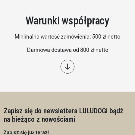
Warunki współpracy
Minimalna wartość zamówienia: 500 zł netto
Darmowa dostawa od 800 zł netto
Wysyłka: kurier InPost
Płatność – przelew 7/14 dni, przedpłata na podstawie
proformy
Czas realizacji: 7 dni roboczych
Zapisz się do newslettera LULUDOG
i bądź
na bieżąco z nowościami
Zapisz się już teraz!