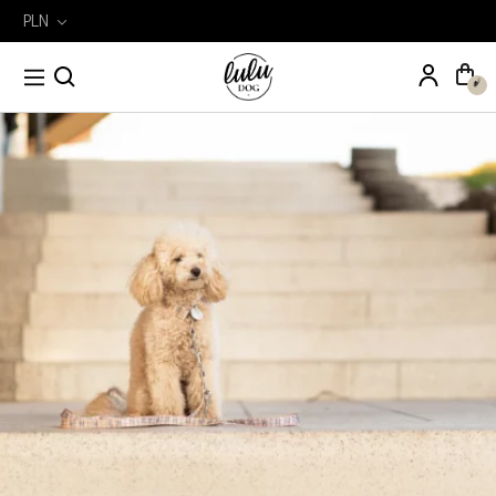
PLN
Wyszukiwarka
Szukaj
produktów