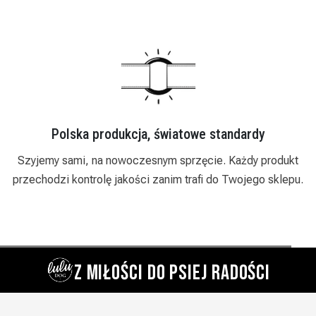
 produkcja, światowe standardy
Zaufa
 na nowoczesnym sprzęcie. Każdy produkt
Działamy od 2018
rolę jakości zanim trafi do Twojego sklepu.
indywidualne podej
Z MIŁOŚCI DO PSIEJ RADOŚCI