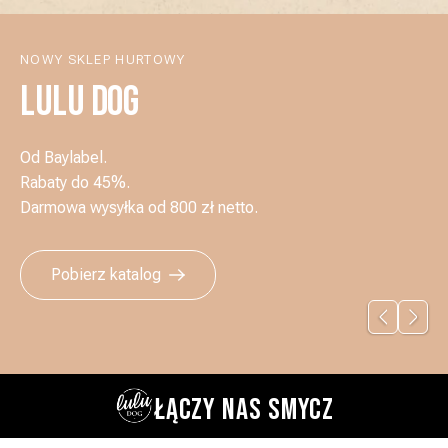
NOWY SKLEP HURTOWY
LULU DOG
Od Baylabel.
Rabaty do 45%.
Darmowa wysyłka od 800 zł netto.
Pobierz katalog
ŁĄCZY NAS SMYCZ