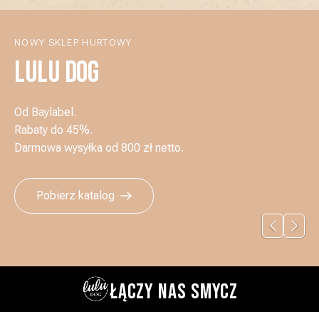
NOWY SKLEP HURTOWY
LULU DOG
Od Baylabel.
Rabaty do 45%.
Darmowa wysyłka od 800 zł netto.
Pobierz katalog
ŁĄCZY NAS SMYCZ