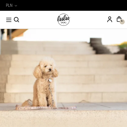
PLN
Wyszukiwarka
Szukaj
produktów