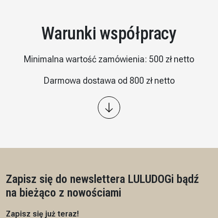
Warunki współpracy
Minimalna wartość zamówienia: 500 zł netto
Darmowa dostawa od 800 zł netto
Wysyłka: kurier InPost
Płatność – przelew 7/14 dni, przedpłata na podstawie
proformy
Czas realizacji: 7 dni roboczych
Zapisz się do newslettera LULUDOG
i bądź
na bieżąco z nowościami
Zapisz się już teraz!