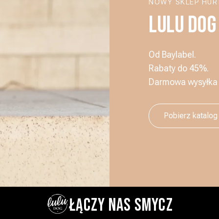
NOWY SKLEP HU
LULU DOG
Od Baylabel.
Rabaty do 45%.
Darmowa wysyłka o
Pobierz katalog
ŁĄCZY NAS SMYCZ