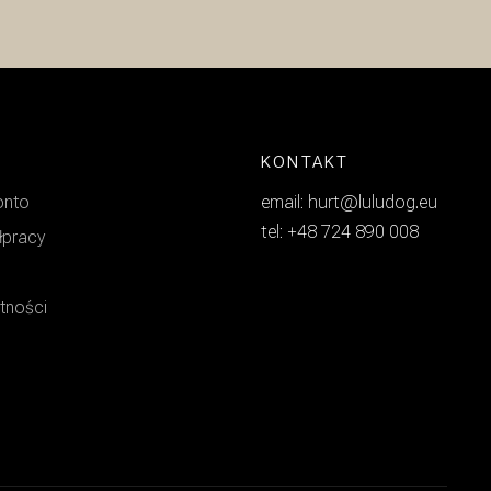
KONTAKT
onto
email: hurt@luludog.eu
tel: +48 724 890 008
łpracy
atności