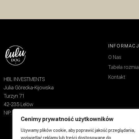
INFORMAC
O Nas
Tabela rozmi
Kontakt
HBL INVESTMENTS
Julia Górecka-Kijowska
Turzyn 71
42-235 Lelów
NIP: 6462972634
Cenimy prywatność użytkowników
Używamy plików cookie, aby poprawić jakość przeglądania,
wyświetlać reklamy lub treści dostosowane do