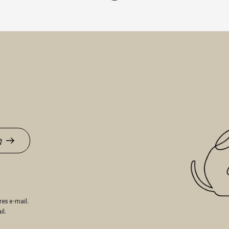
atność – przelew 7/14 dni, przedpłata na podstawie profo
Czas realizacji: 7 dni roboczych
ę
es e-mail.
il.