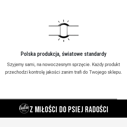
 produkcja, światowe standardy
Zaufa
 na nowoczesnym sprzęcie. Każdy produkt
Działamy od 2018
rolę jakości zanim trafi do Twojego sklepu.
indywidualne podej
Z MIŁOŚCI DO PSIEJ RADOŚCI