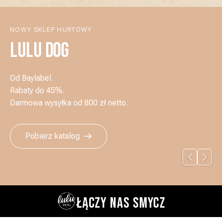
NOWY SKLEP HURTOWY
LULU DOG
Od Baylabel.
Rabaty do 45%.
Darmowa wysyłka od 800 zł netto.
Pobierz katalog
ŁĄCZY NAS SMYCZ