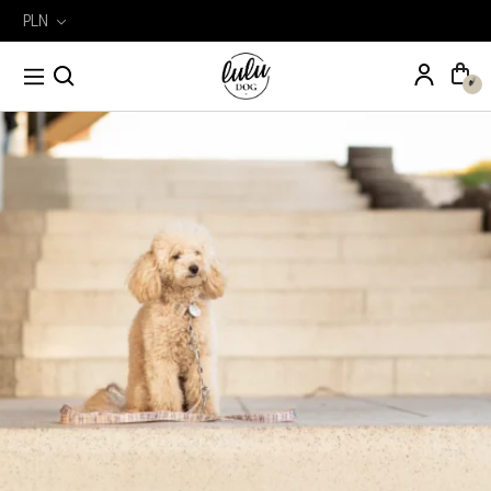
PLN
Wyszukiwarka
Szukaj
produktów