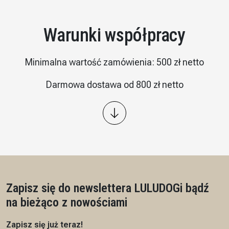
Warunki współpracy
Minimalna wartość zamówienia: 500 zł netto
Darmowa dostawa od 800 zł netto
Wysyłka: kurier InPost
Płatność – przelew 7/14 dni, przedpłata na podstawie
proformy
Czas realizacji: 7 dni roboczych
Zapisz się do newslettera LULUDOG
i bądź
na bieżąco z nowościami
Zapisz się już teraz!