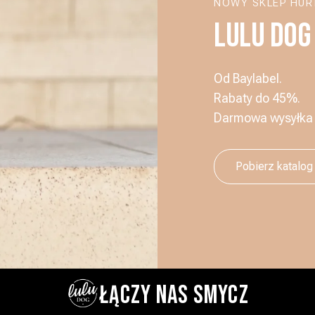
NOWY SKLEP HU
LULU DOG
Od Baylabel.
Rabaty do 45%.
Darmowa wysyłka o
Pobierz katalog
ŁĄCZY NAS SMYCZ