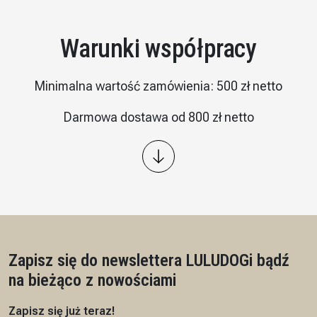
Warunki współpracy
Minimalna wartość zamówienia: 500 zł netto
Darmowa dostawa od 800 zł netto
Wysyłka: kurier InPost
Płatność – przelew 7/14 dni, przedpłata na podstawie
proformy
Czas realizacji: 7 dni roboczych
Zapisz się do newslettera LULUDOG
i bądź
na bieżąco z nowościami
Zapisz się już teraz!