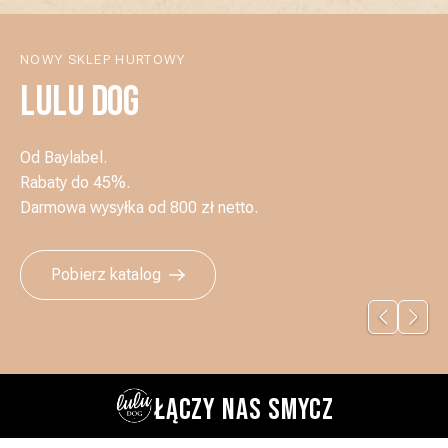
NOWY SKLEP HURTOWY
LULU DOG
Od Baylabel.
Rabaty do 45%.
Darmowa wysyłka od 800 zł netto.
Pobierz katalog
ŁĄCZY NAS SMYCZ