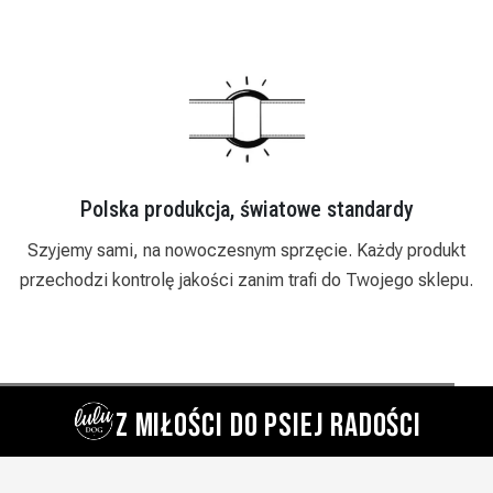
 produkcja, światowe standardy
Zaufa
 na nowoczesnym sprzęcie. Każdy produkt
Działamy od 2018
rolę jakości zanim trafi do Twojego sklepu.
indywidualne podej
Z MIŁOŚCI DO PSIEJ RADOŚCI