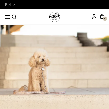
PLN
Wyszukiwarka
Szukaj
produktów