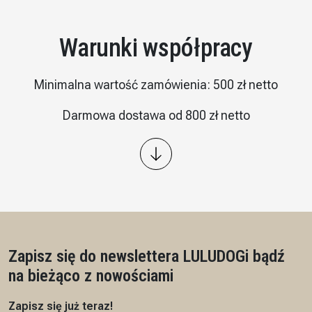
Warunki współpracy
Minimalna wartość zamówienia: 500 zł netto
Darmowa dostawa od 800 zł netto
Wysyłka: kurier InPost
Płatność – przelew 7/14 dni, przedpłata na podstawie
proformy
Czas realizacji: 7 dni roboczych
Zapisz się do newslettera LULUDOG
i bądź
na bieżąco z nowościami
Zapisz się już teraz!