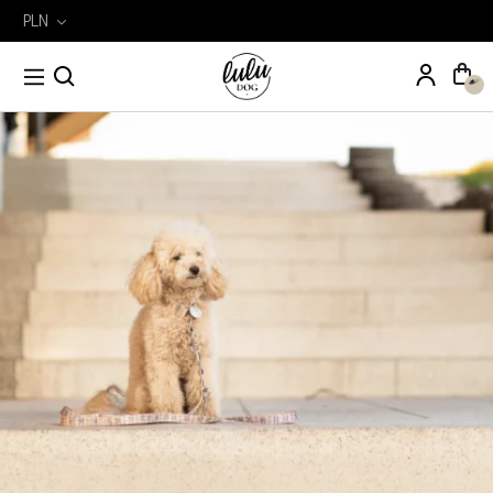
PLN
Wyszukiwarka
Szukaj
produktów