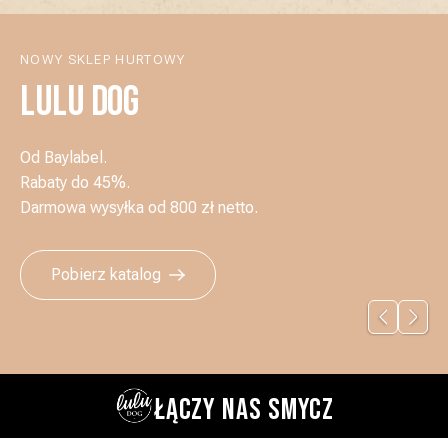
NOWY SKLEP HURTOWY
LULU DOG
Od Baylabel.
Rabaty do 45%.
Darmowa wysyłka od 800 zł netto.
Pobierz katalog
ŁĄCZY NAS SMYCZ