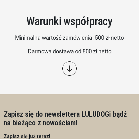
Warunki współpracy
Minimalna wartość zamówienia: 500 zł netto
Darmowa dostawa od 800 zł netto
Wysyłka: kurier InPost
Płatność – przelew 7/14 dni, przedpłata na podstawie
proformy
Czas realizacji: 7 dni roboczych
Zapisz się do newslettera LULUDOG
i bądź
na bieżąco z nowościami
Zapisz się już teraz!