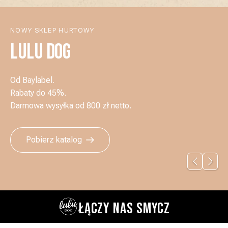
NOWY SKLEP HURTOWY
LULU DOG
Od Baylabel.
Rabaty do 45%.
Darmowa wysyłka od 800 zł netto.
Pobierz katalog
ŁĄCZY NAS SMYCZ