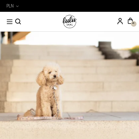
PLN
Wyszukiwarka
Szukaj
produktów