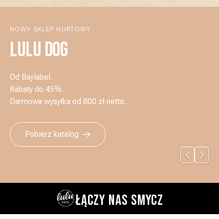
NOWY SKLEP HURTOWY
LULU DOG
Od Baylabel.
Rabaty do 45%.
Darmowa wysyłka od 800 zł netto.
Pobierz katalog
ŁĄCZY NAS SMYCZ