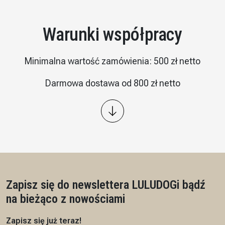
Warunki współpracy
Minimalna wartość zamówienia: 500 zł netto
Darmowa dostawa od 800 zł netto
Wysyłka: kurier InPost
Płatność – przelew 7/14 dni, przedpłata na podstawie
proformy
Czas realizacji: 7 dni roboczych
Zapisz się do newslettera LULUDOG
i bądź
na bieżąco z nowościami
Zapisz się już teraz!