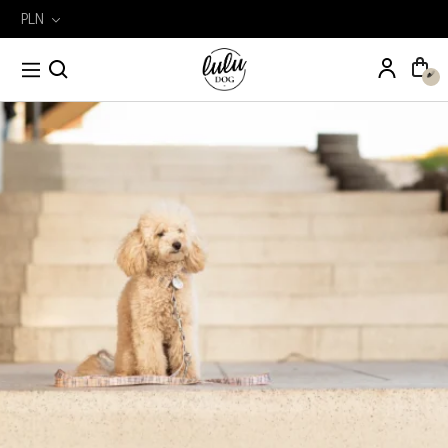
PLN
Wyszukiwarka
Szukaj
produktów