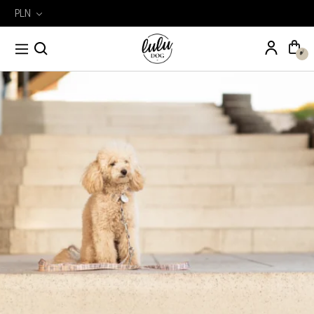
PLN
Wyszukiwarka
Szukaj
produktów