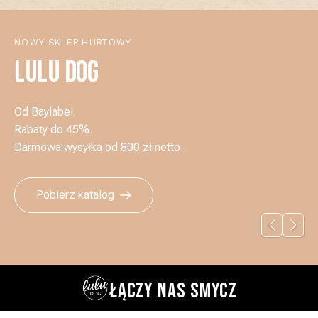
NOWY SKLEP HURTOWY
LULU DOG
Od Baylabel.
Rabaty do 45%.
Darmowa wysyłka od 800 zł netto.
Pobierz katalog
ŁĄCZY NAS SMYCZ