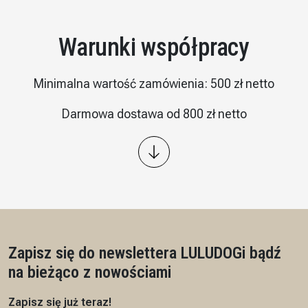
Warunki współpracy
Minimalna wartość zamówienia: 500 zł netto
Darmowa dostawa od 800 zł netto
Wysyłka: kurier InPost
Płatność – przelew 7/14 dni, przedpłata na podstawie
proformy
Czas realizacji: 7 dni roboczych
Zapisz się do newslettera LULUDOG
i bądź
na bieżąco z nowościami
Zapisz się już teraz!