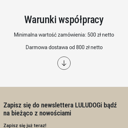
Warunki współpracy
Minimalna wartość zamówienia: 500 zł netto
Darmowa dostawa od 800 zł netto
Wysyłka: kurier InPost
Płatność – przelew 7/14 dni, przedpłata na podstawie
proformy
Czas realizacji: 7 dni roboczych
Zapisz się do newslettera LULUDOG
i bądź
na bieżąco z nowościami
Zapisz się już teraz!