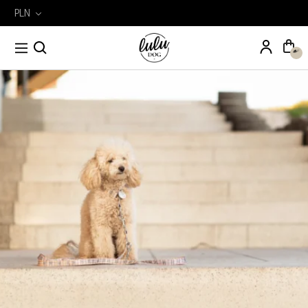
PLN
Wyszukiwarka
Szukaj
produktów