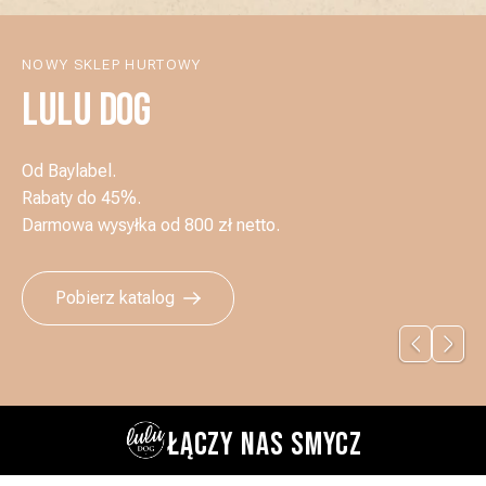
NOWY SKLEP HURTOWY
LULU DOG
Od Baylabel.
Rabaty do 45%.
Darmowa wysyłka od 800 zł netto.
Pobierz katalog
ŁĄCZY NAS SMYCZ