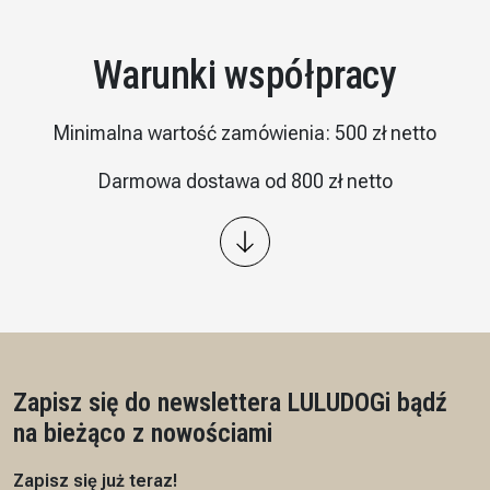
Warunki współpracy
Minimalna wartość zamówienia: 500 zł netto
Darmowa dostawa od 800 zł netto
Wysyłka: kurier InPost
Płatność – przelew 7/14 dni, przedpłata na podstawie
proformy
Czas realizacji: 7 dni roboczych
Zapisz się do newslettera LULUDOG
i bądź
na bieżąco z nowościami
Zapisz się już teraz!