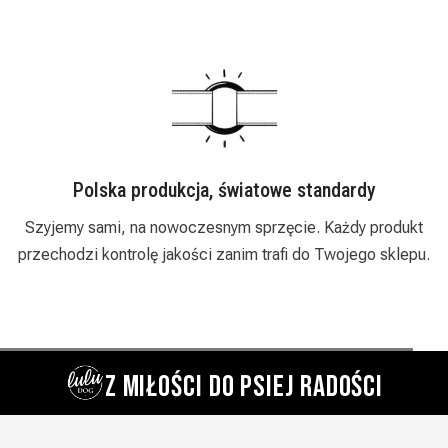
towe standardy
Zaufały nam już setki
przęcie. Każdy produkt
Działamy od 2018 roku i stale się r
trafi do Twojego sklepu.
indywidualne podejście, rabaty hurtow
zamówień.
Z MIŁOŚCI DO PSIEJ RADOŚCI