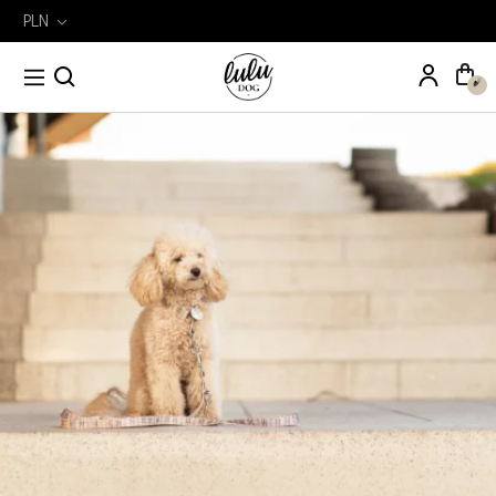
PLN
Wyszukiwarka
Szukaj
produktów