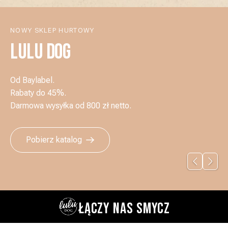
NOWY SKLEP HURTOWY
LULU DOG
Od Baylabel.
Rabaty do 45%.
Darmowa wysyłka od 800 zł netto.
Pobierz katalog
ŁĄCZY NAS SMYCZ